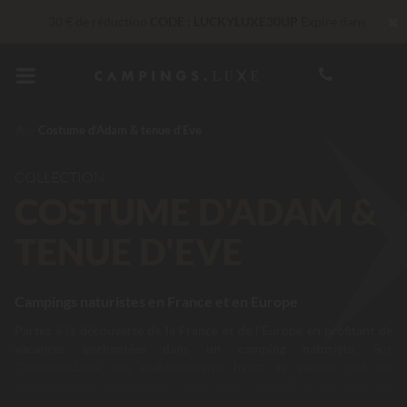
✖
30 € de réduction
CODE : LUCKYLUXE30UP
Expire dans
En ce moment... Jusqu'à
200 € offerts
Services Privilèges…
Champagne ou soin bien-être offert
*
Costume d'Adam & tenue d'Eve
Imbattable ! Remise fidélité
jusqu’à 100 €
COLLECTION
COSTUME D'ADAM &
TENUE D'EVE
Campings naturistes en France et en Europe
Partez à la découverte de la France et de l’Europe en profitant de
vacances enchantées dans un camping naturiste.
Sur
Campings.Luxe, des
établissements hauts de gamme
ont été
attentivement sélectionnés pour vous permettre de vivre un
moment hors du temps. Profitez du charme et de la
beauté