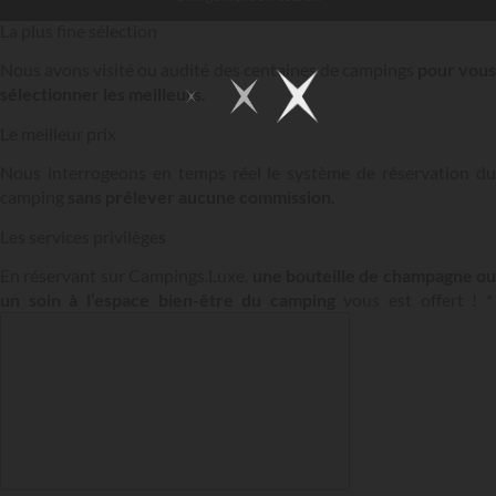
La plus fine sélection
Nous avons visité ou audité des centaines de campings
pour vou
sélectionner les meilleurs.
Le meilleur prix
Nous interrogeons en temps réel le système de réservation du
camping
sans prélever aucune commission.
Les services privilèges
En réservant sur Campings.Luxe,
une bouteille de champagne ou
un soin à l’espace bien-être du camping
vous est offert ! 