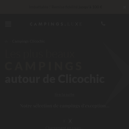
✖
Imbattable ! Remise fidélité
jusqu’à 100 €
Services Privilèges…
Champagne ou soin bien-être offert
*
En ce moment... Jusqu'à
200 € offerts
Campings Clicochic
Les plus beaux
CAMPINGS
autour de Clicochic
lire la suite
Notre sélection de campings d'exception...
Chargement
en cours...