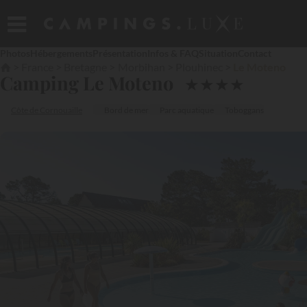
Photos
Hébergements
Présentation
Infos & FAQ
Situation
Contact
France
Bretagne
Morbihan
Plouhinec
Le Moteno
Camping Le Moteno
★
★
★
★
Côte de Cornouaille
Bord de mer
Parc aquatique
Toboggans