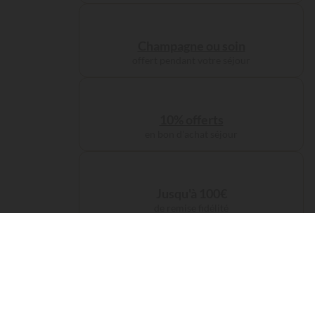
Champagne ou soin
offert pendant votre séjour
10% offerts
en bon d'achat séjour
Jusqu'à 100€
de remise fidélité
Frais de service
offerts sur votre réservation