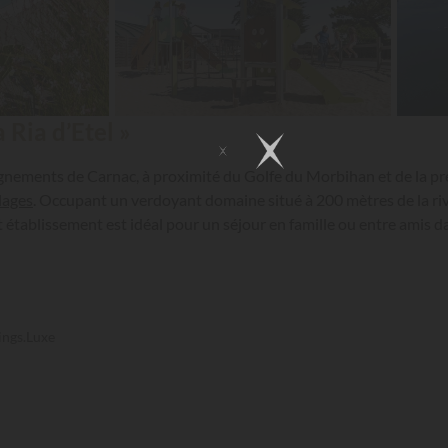
 Ria d’Etel »
alignements de Carnac, à proximité du Golfe du Morbihan et de la p
lages
. Occupant un verdoyant domaine situé à 200 mètres de la riv
t établissement est idéal pour un séjour en famille ou entre amis da
ings.Luxe