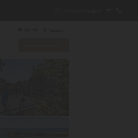
{{currentSiteLabel}}
Ajouter
Partager
Voir le site officiel
Copier le lien
Email
WhatsApp
Messenger
Facebook