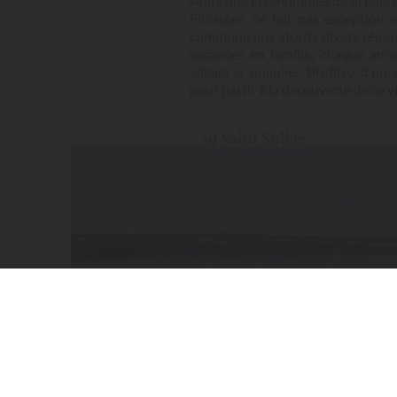
Alors que la renommée de la baie de
Finistère, ne fait pas exception
commune aux atouts divers réjouis
vacances en famille, chaque ann
village si singulier. Profitez d’
pour partir à la découverte de ce v
9) Saint Suliac