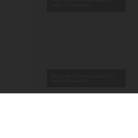
Top 10 des incontournables du
Golfe du Morbihan
Top 10 des incontournables du
Bassin d'Arcachon
Voir tous les articles
LES PLUS BEAUX CAMPINGS
DE FRANCE