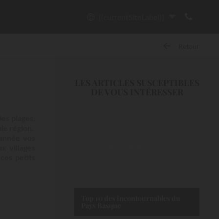
{{currentSiteLabel}}
Retour
LES ARTICLES SUSCEPTIBLES
DE VOUS INTÉRESSER
Des plages,
ble région.
 année vos
x villages
ces petits
Top 10 des incontournables du
Pays Basque