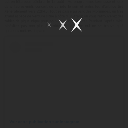
est en fête pour célébrer le 15 août ! Au programme, kermesse et jeux
dans l’après-midi, concert de variété le soir et enfin, feu d’artifice tiré
généralement vers 22h45. Tout se passe au parc des Morinières, un très
grand espace de verdure situé à côté d’un étang où vous retrouverez des
tables de pique-nique pour pouvoir vous restaurer. Pendant l’après-midi,
n’hésitez pas non plus à profiter de la plage qui ne se trouve qu’à
quelques mètres du parc !
Voir cette publication sur Instagram