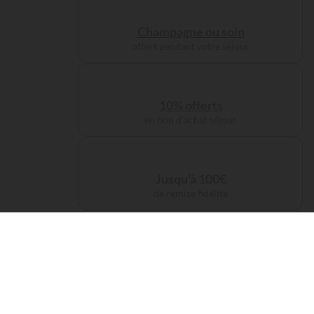
Champagne ou soin
offert pendant votre séjour
10% offerts
en bon d'achat séjour
Jusqu'à 100€
de remise fidélité
Frais de service
offerts sur votre réservation