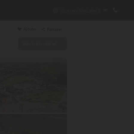
{{currentSiteLabel}}
Ajouter
Partager
Voir le site officiel
Copier le lien
Email
WhatsApp
Messenger
Facebook