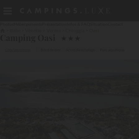
Photos
Hébergements
Présentation
Infos & FAQ
Situation
Contact
Italie
Vénétie
Venise
Chioggia
Oasi
Camping Oasi
★
★
★
Côte Vénitienne
Bord de mer
Accès direct plage
Parc aquatique