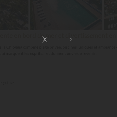
tente en bord de mer et divertissement en 
i à Chioggia combine plage privée, piscines ludiques et ambiance c
 qui marquent les esprits… et donnent envie de revenir !
ings.Luxe