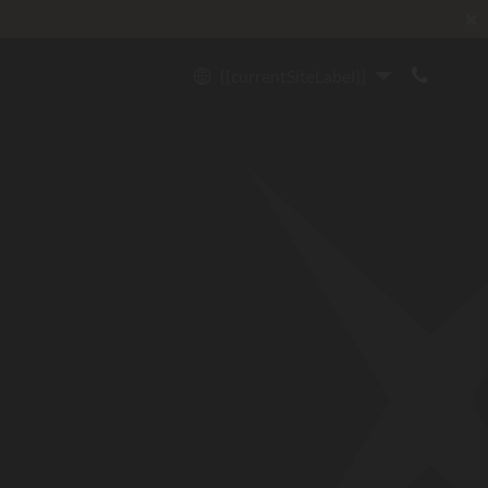
✖
{{currentSiteLabel}}