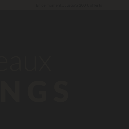
En ce moment... Jusqu'à
200 € offerts
Imbattable ! Remise fidélité
jusqu’à 100 €
Services Privilèges…
Champagne ou soin bien-être offert
*
beaux
NGS