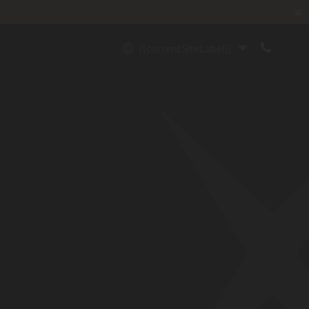
✖
{{currentSiteLabel}}