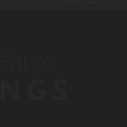
En ce moment... Jusqu'à
200 € offerts
Services Privilèges…
Champagne ou soin bien-être offert
*
Imbattable ! Remise fidélité
jusqu’à 100 €
30 € de réduction
CODE : LUCKYLUXE30UP
Expire dans
beaux
NGS